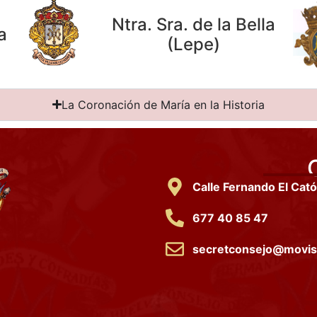
Ntra. Sra. de la Bella
a
(Lepe)
La Coronación de María en la Historia
Calle Fernando El Catól
677 40 85 47
secretconsejo@movist